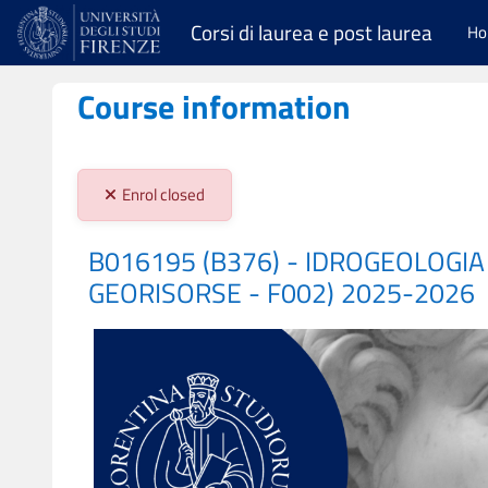
Skip to main content
Corsi di laurea e post laurea
H
Course information
Stato iscrizioni:
Enrol closed
B016195 (B376) - IDROGEOLOGIA
GEORISORSE - F002) 2025-2026