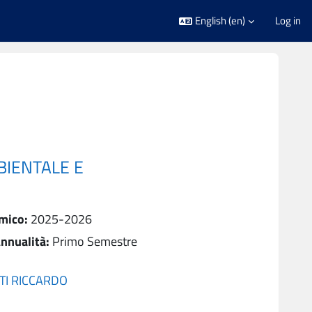
English ‎(en)‎
Log in
BIENTALE E
mico
:
2025-2026
nnualità
:
Primo Semestre
TI RICCARDO