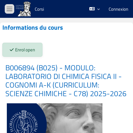
Passer au contenu principal
Corsi
Connexion
Panneau latéral
Informations du cours
Stato iscrizioni:
Enrol open
B006894 (B025) - MODULO:
LABORATORIO DI CHIMICA FISICA II -
COGNOMI A-K (CURRICULUM:
SCIENZE CHIMICHE - C78) 2025-2026