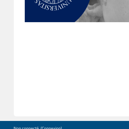
Non connecté. (
Connexion
)