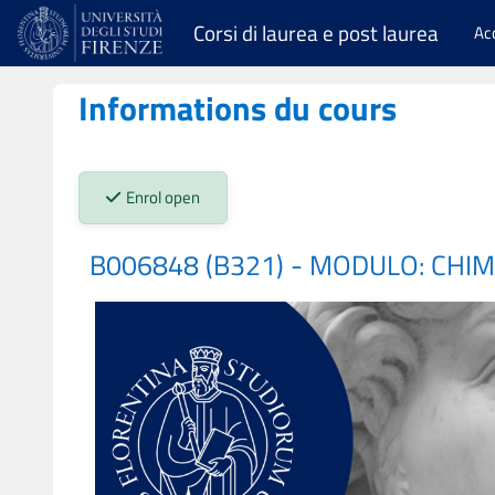
Passer au contenu principal
Corsi di laurea e post laurea
Ac
Informations du cours
Stato iscrizioni:
Enrol open
B006848 (B321) - MODULO: CHI