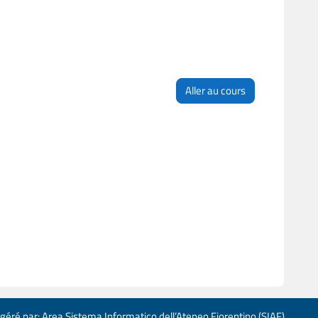
Aller au cours
 géré par: Area Sistema Informatico dell’Ateneo Fiorentino (SIAF)