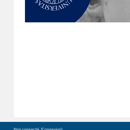
Non connecté. (
Connexion
)