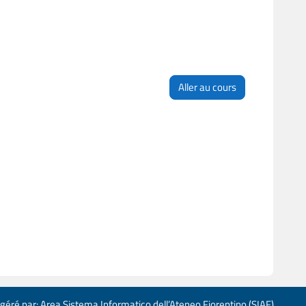
Aller au cours
 géré par: Area Sistema Informatico dell’Ateneo Fiorentino (SIAF)