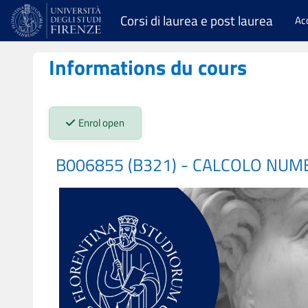
Passer au contenu principal
Corsi di laurea e post laurea
Ac
Informations du cours
Stato iscrizioni:
Enrol open
B006855 (B321) - CALCOLO NUM