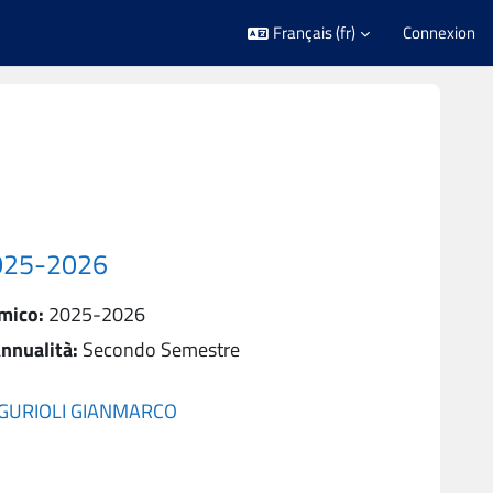
Français ‎(fr)‎
Connexion
025-2026
mico
:
2025-2026
nnualità
:
Secondo Semestre
GURIOLI GIANMARCO