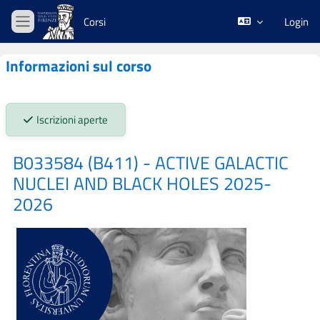
Vai al contenuto principale
Corsi
Login
Pannello laterale
Informazioni sul corso
Stato iscrizioni:
Iscrizioni aperte
B033584 (B411) - ACTIVE GALACTIC
NUCLEI AND BLACK HOLES 2025-
2026