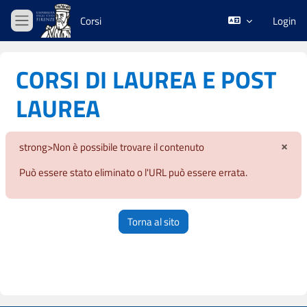
Vai al contenuto principale
Corsi
Login
Pannello laterale
CORSI DI LAUREA E POST
LAUREA
×
strong>Non è possibile trovare il contenuto
Igno
Può essere stato eliminato o l'URL può essere errata.
Torna al sito