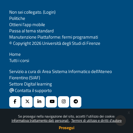
Non sei collegato. (
Login
)
Politiche
Ottieni l'app mobile
Passa al tema standard
Manutenzione Piattaforme: fermi programmati
© Copyright 2026 Università degli Studi di Firenze
Home
Tutti i corsi
Servizio a cura di: Area Sistema Informatico dell’Ateneo
Fiorentino (SIAF)
Settore Digital learning
Contatta il supporto
x
Se prosegui nella navigazione del sito, accetti l'utilizzo dei cookie:
Powered by
Moodle
Informativa trattamento dati personali
Termini di utilizzo e diritti d'autore
Prosegui