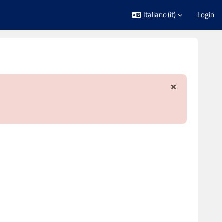
Italiano ‎(it)‎
Login
×
Ignora not