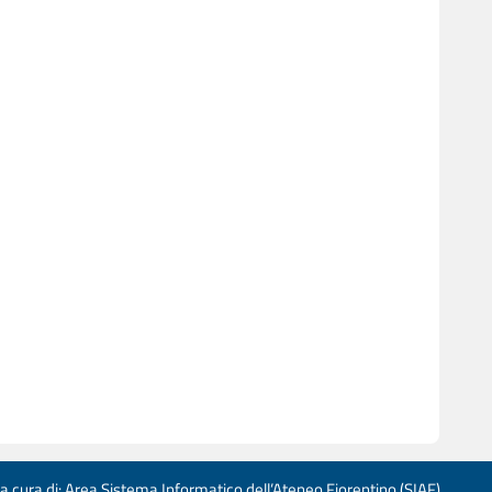
 a cura di: Area Sistema Informatico dell’Ateneo Fiorentino (SIAF)