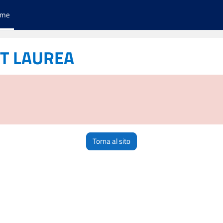
ome
ST LAUREA
Torna al sito