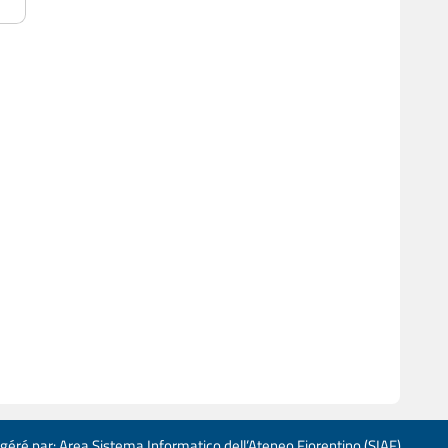
 géré par: Area Sistema Informatico dell’Ateneo Fiorentino (SIAF)