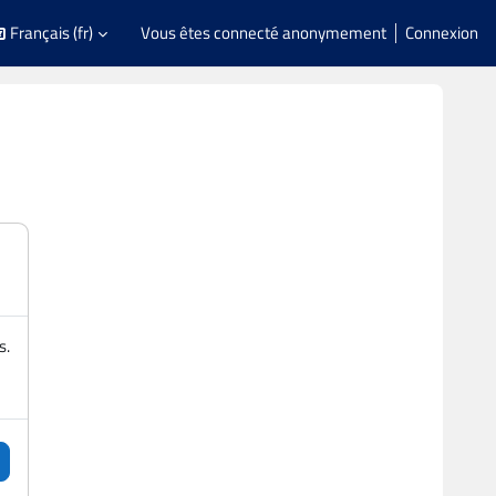
Français ‎(fr)‎
Vous êtes connecté anonymement
Connexion
s.