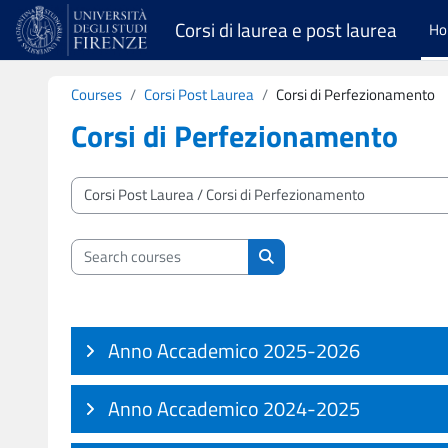
Skip to main content
Corsi di laurea e post laurea
H
Courses
Corsi Post Laurea
Corsi di Perfezionamento
Corsi di Perfezionamento
Course categories
Search courses
Search courses
Anno Accademico 2025-2026
Anno Accademico 2024-2025