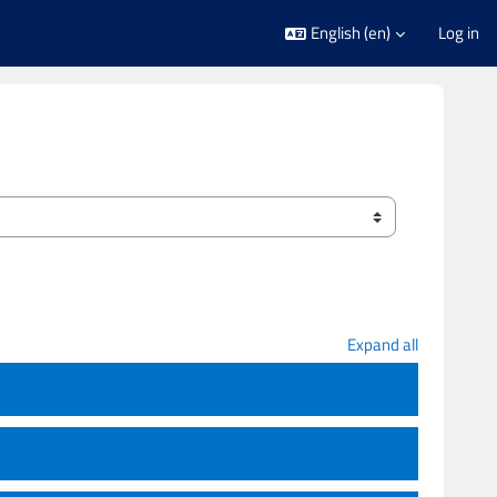
English ‎(en)‎
Log in
Expand all