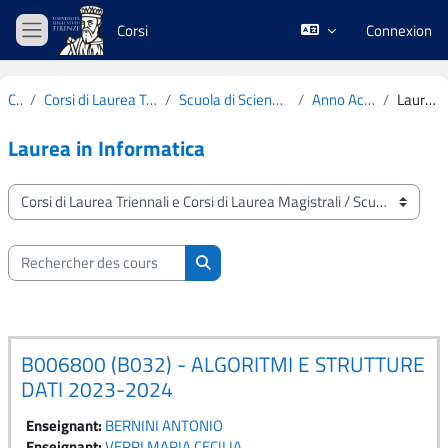
Passer au contenu principal
Corsi
Connexion
Panneau latéral
Cours
Corsi di Laurea Triennali e Corsi di Laurea Magistrali
Scuola di Scienze Matematiche, Fisiche e Naturali
Anno Accademico 2023-2024
Laurea in Informatica
Laurea in Informatica
Catégories de cours
Rechercher des cours
Rechercher des cours
B006800 (B032) - ALGORITMI E STRUTTURE
DATI 2023-2024
Enseignant:
BERNINI ANTONIO
Enseignant:
VERRI MARIA CECILIA