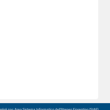
 géré par: Area Sistema Informatico dell’Ateneo Fiorentino (SIAF)