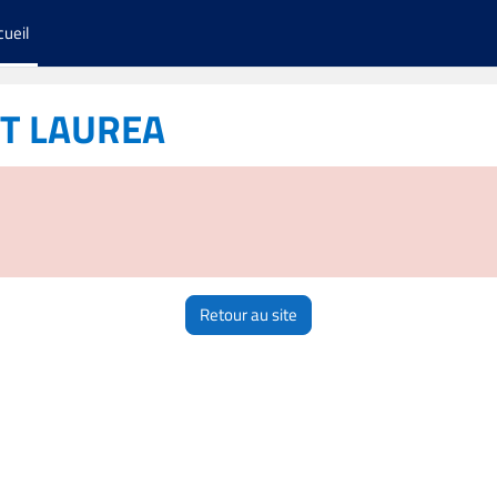
cueil
ST LAUREA
Retour au site