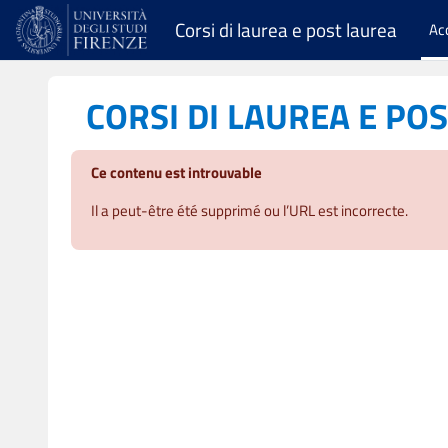
Passer au contenu principal
Corsi di laurea e post laurea
Ac
CORSI DI LAUREA E PO
Ce contenu est introuvable
Il a peut-être été supprimé ou l’URL est incorrecte.