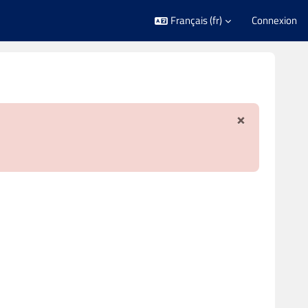
Français ‎(fr)‎
Connexion
×
Ignorer ce