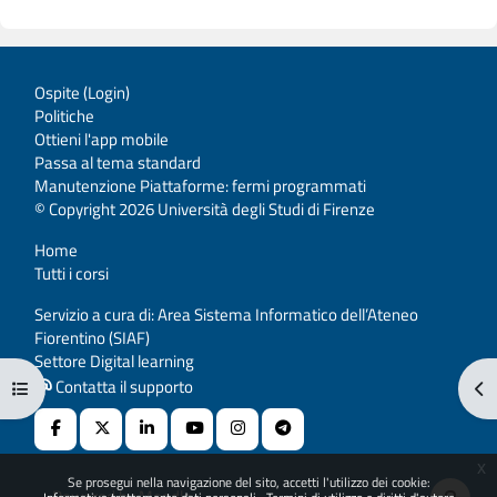
Ospite (
Login
)
Politiche
Ottieni l'app mobile
Passa al tema standard
Manutenzione Piattaforme: fermi programmati
© Copyright 2026 Università degli Studi di Firenze
Home
Tutti i corsi
Servizio a cura di: Area Sistema Informatico dell’Ateneo
Fiorentino (SIAF)
Settore Digital learning
Contatta il supporto
Apri indice del corso
Apr
x
Se prosegui nella navigazione del sito, accetti l'utilizzo dei cookie:
Powered by
Moodle