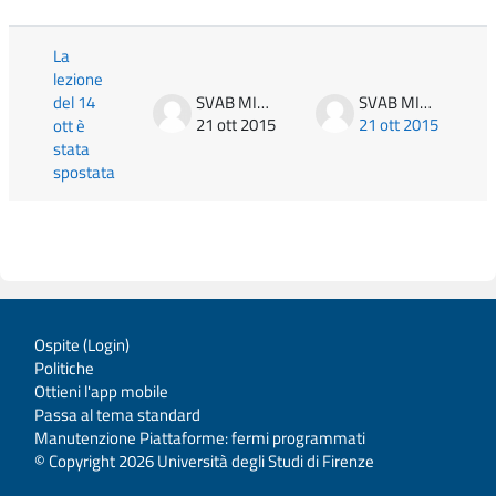
Elenco delle discussioni. Visualizzazione di 
La
lezione
del 14
SVAB MITJA
SVAB MITJA
21 ott 2015
21 ott 2015
ott è
stata
spostata
Ospite (
Login
)
Politiche
Ottieni l'app mobile
Passa al tema standard
Manutenzione Piattaforme: fermi programmati
© Copyright 2026 Università degli Studi di Firenze