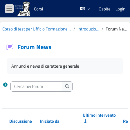
Vai al contenuto principale
Corsi
Ospite
Login
Pannello laterale
Corso di test per Ufficio Formazione SM
Introduzione
Forum News
Forum News
Aggregazione dei criteri
Annunci e news di carattere generale
Cerca nei forum
Cerca nei forum
Ultimo intervento
Discussione
Iniziato da
Rep
Stato