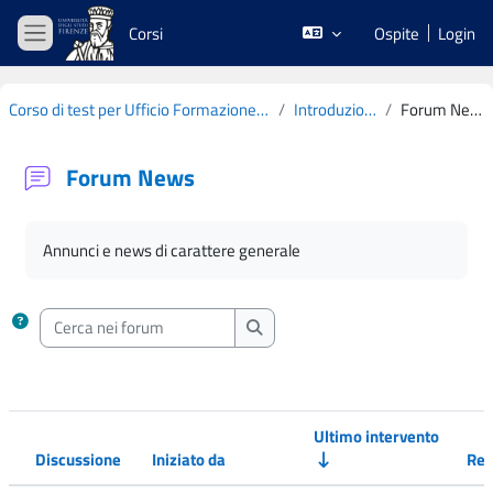
Vai al contenuto principale
Corsi
Ospite
Login
Pannello laterale
Corso di test per Ufficio Formazione SM
Introduzione
Forum News
Forum News
Aggregazione dei criteri
Annunci e news di carattere generale
Cerca nei forum
Cerca nei forum
Ultimo intervento
Discussione
Iniziato da
Rep
Stato