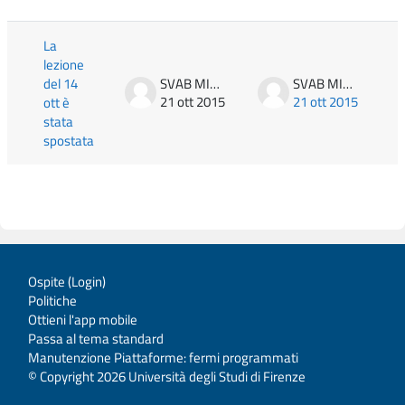
Elenco delle discussioni. Visualizzazione di 
La
lezione
del 14
SVAB MITJA
SVAB MITJA
21 ott 2015
21 ott 2015
ott è
stata
spostata
Ospite (
Login
)
Politiche
Ottieni l'app mobile
Passa al tema standard
Manutenzione Piattaforme: fermi programmati
© Copyright 2026 Università degli Studi di Firenze