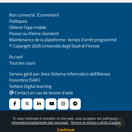
Non connecté. (
Connexion
)
Politiques
Obtenir l’app mobile
Passer au thème standard
Maintenance de la plateforme : temps d'arrêt programmé
© Copyright 2026 Università degli Studi di Firenze
Accueil
Tous les cours
Service géré par: Area Sistema Informatico dell’Ateneo
Fiorentino (SIAF)
Settore Digital learning
Contact en cas de besoin d'aide
x
Si vous continuez à consulter ce site web, vous acceptez nos politiques :
Fourni par
Moodle
Informativa trattamento dati personali
Termini di utilizzo e diritti d'autore
Continuer