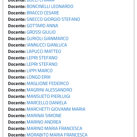
Docente:
BONCINELLI LEONARDO
Docente:
BRACCO CESARE
Docente:
GNECCO GIORGIO STEFANO
Docente:
GOTTARD ANNA
Docente:
GROSSI GIULIO
Docente:
GURIOLI GIANMARCO
Docente:
IANNUCCI GIANLUCA
Docente:
LAPUCCI MATTEO
Docente:
LEPRI STEFANO
Docente:
LEPRI STEFANO
Docente:
LIPPI MARCO
Docente:
LONGO ERIK
Docente:
MAGLIONE FEDERICO
Docente:
MAGRINI ALESSANDRO
Docente:
MANSUETO PIERLUIGI
Docente:
MARCELLO DANIELA
Docente:
MARCHETTI GIOVANNI MARIA
Docente:
MARINAI SIMONE
Docente:
MARINO ANDREA
Docente:
MARINO MARIA FRANCESCA
Docente:
MORABITO MARIA FRANCESCA