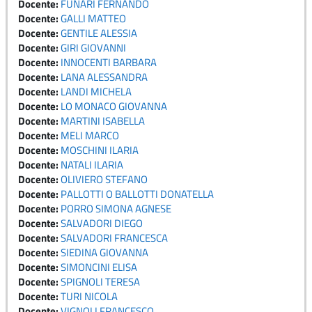
Docente:
FUNARI FERNANDO
Docente:
GALLI MATTEO
Docente:
GENTILE ALESSIA
Docente:
GIRI GIOVANNI
Docente:
INNOCENTI BARBARA
Docente:
LANA ALESSANDRA
Docente:
LANDI MICHELA
Docente:
LO MONACO GIOVANNA
Docente:
MARTINI ISABELLA
Docente:
MELI MARCO
Docente:
MOSCHINI ILARIA
Docente:
NATALI ILARIA
Docente:
OLIVIERO STEFANO
Docente:
PALLOTTI O BALLOTTI DONATELLA
Docente:
PORRO SIMONA AGNESE
Docente:
SALVADORI DIEGO
Docente:
SALVADORI FRANCESCA
Docente:
SIEDINA GIOVANNA
Docente:
SIMONCINI ELISA
Docente:
SPIGNOLI TERESA
Docente:
TURI NICOLA
Docente:
VIGNOLI FRANCESCO