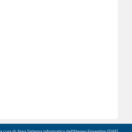
 a cura di: Area Sistema Informatico dell’Ateneo Fiorentino (SIAF)