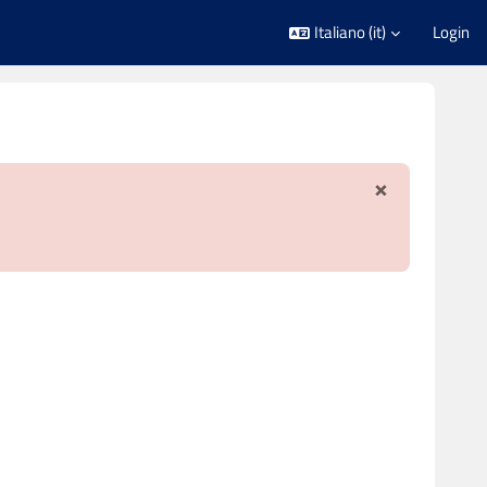
Italiano ‎(it)‎
Login
×
Ignora not