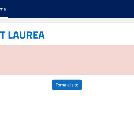
ome
ST LAUREA
Torna al sito